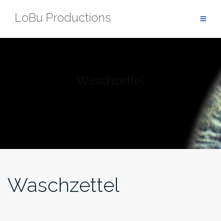
Zum
LoBu Productions
Inhalt
springen
Waschzettel
Waschzettel