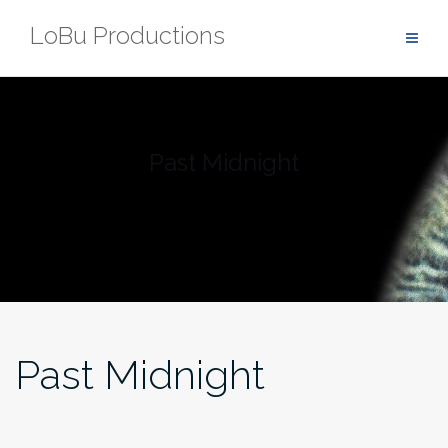
Zum
LoBu Productions
Inhalt
springen
Past Midnight
Past Midnight