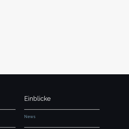
 Glorious 4
Wüste.
Einblicke
News