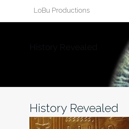
Zum
LoBu Productions
Inhalt
springen
History Revealed
History Revealed