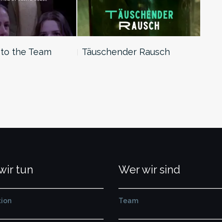
to the Team
Täuschender Rausch
The
wir tun
Wer wir sind
ion
Team