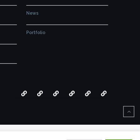
News
Portfolio
Kreativprojekte
Portfolio
Produktion
News
Das
Kontakt
sind
wir
BACK
TO
TOP