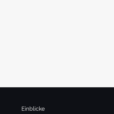
üste.
Die Schriftstellerin
Einblicke