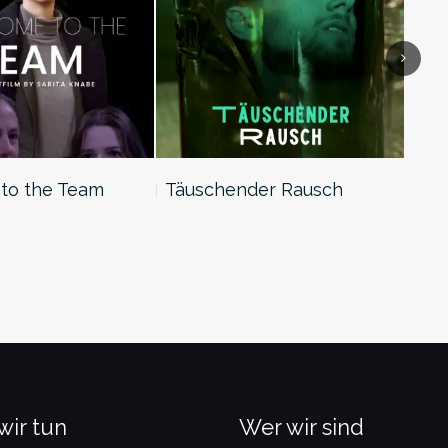
Next
ender Rausch
The Glorious 4
W
wir tun
Wer wir sind