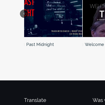
Previous
Welcome to the Team
Täusch
Translate
Was 