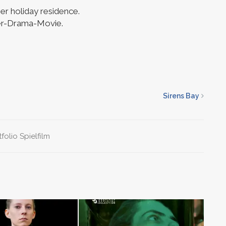
her holiday residence.
ler-Drama-Movie.
Sirens Bay
tfolio
Spielfilm