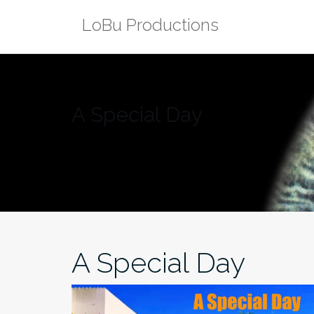
Zum
LoBu Productions
Inhalt
springen
A Special Day
A Special Day