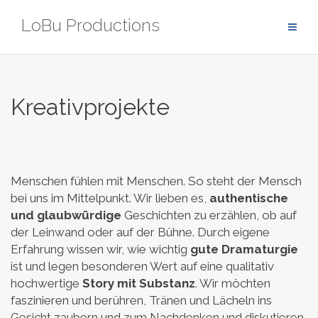
Zum
LoBu Productions
Inhalt
springen
Kreativprojekte
Menschen fühlen mit Menschen. So steht der Mensch
bei uns im Mittelpunkt.
Wir lieben es,
authentische
und glaubwürdige
Geschichten zu erzählen, ob auf
der Leinwand oder auf der Bühne.
Durch eigene
Erfahrung wissen wir, wie wichtig
gute Dramaturgie
ist und legen besonderen Wert auf eine qualitativ
hochwertige
Story mit Substanz
.
Wir möchten
faszinieren und berühren, Tränen und Lächeln ins
Gesicht zaubern und zum Nachdenken und diskutieren