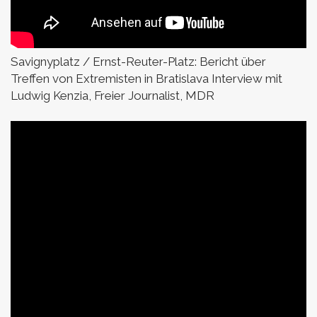
Savignyplatz / Ernst-Reuter-Platz:
Bericht über
Treffen von Extremisten in Bratislava
Interview mit
Ludwig Kenzia, Freier Journalist, MDR