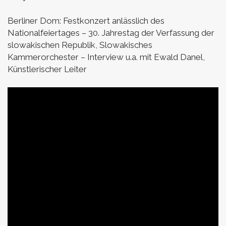
Berliner Dom:
Festkonzert anlässlich des
Nationalfeiertages – 30. Jahrestag der Verfassung der
slowakischen Republik,
Slowakisches
Kammerorchester
–
Interview u.a. mit Ewald Danel,
Künstlerischer Leiter