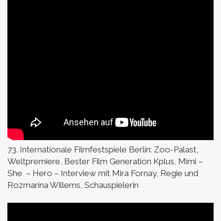
73. Internationale Filmfestspiele Berlin:
Zoo-Palast,
Weltpremiere, Bester Film Generation Kplus,
Mimi –
She
– Hero –
Interview mit Mira Fornay, Regie und
Rozmarína Willems, Schauspielerin