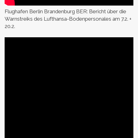
Flughafen Berlin Brandenburg BER:
Bericht über die
Warnstreiks des Lufthansa-Bodenpersonales am 7.2. +
20.2.