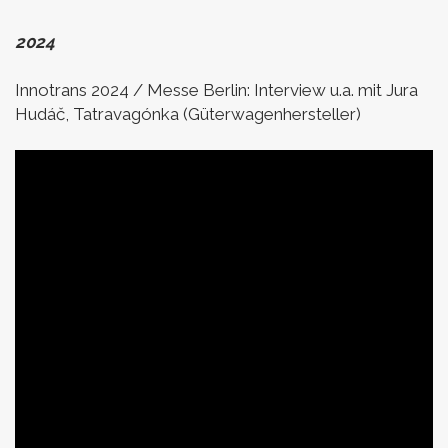
2024
Innotrans 2024 / Messe Berlin:
Interview u.a. mit Jura
Hudáč, Tatravagónka (Güterwagenhersteller)