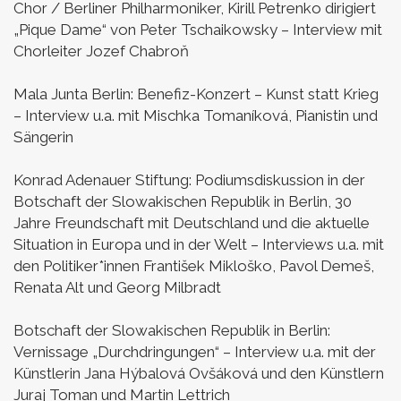
Chor / Berliner Philharmoniker,
Kirill Petrenko dirigiert
„Pique Dame“ von Peter Tschaikowsky –
Interview mit
Chorleiter Jozef Chabroň
Mala Junta Berlin:
Benefiz-Konzert – Kunst statt Krieg
–
Interview u.a. mit Mischka Tomaníková, Pianistin und
Sängerin
Konrad Adenauer Stiftung:
Podiumsdiskussion in der
Botschaft der Slowakischen Republik in Berlin,
30
Jahre Freundschaft mit Deutschland und die aktuelle
Situation in Europa und in der Welt –
Interviews u.a. mit
den Politiker*innen František Mikloško, Pavol Demeš,
Renata Alt und Georg Milbradt
Botschaft der Slowakischen Republik in Berlin:
Vernissage „Durchdringungen“ –
Interview u.a. mit der
Künstlerin Jana Hýbalová Ovšáková und den Künstlern
Juraj Toman und Martin Lettrich