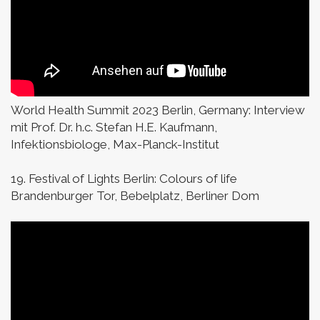
World Health Summit 2023 Berlin, Germany:
Interview
mit Prof. Dr. h.c. Stefan H.E. Kaufmann,
Infektionsbiologe, Max-Planck-Institut
19. Festival of Lights Berlin: Colours of life
Brandenburger Tor, Bebelplatz, Berliner Dom