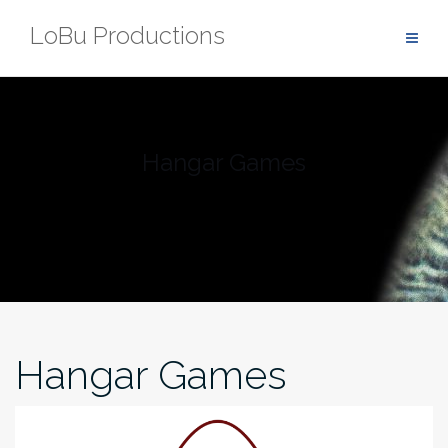
Zum
LoBu Productions
Inhalt
springen
Hangar Games
Hangar Games