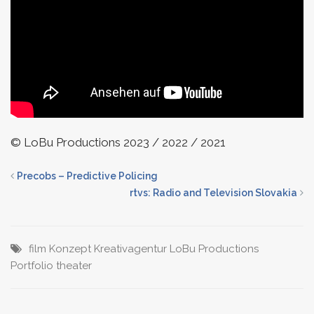
© LoBu Productions 2023 / 2022 / 2021
Precobs – Predictive Policing
rtvs: Radio and Television Slovakia
film
Konzept
Kreativagentur
LoBu Productions
Portfolio
theater