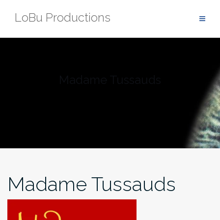
Zum
LoBu Productions
Inhalt
springen
Madame Tussauds
Madame Tussauds