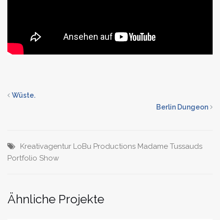
Wüste.
Berlin Dungeon
Kreativagentur
LoBu Productions
Madame Tussauds
Portfolio
Show
Ähnliche Projekte