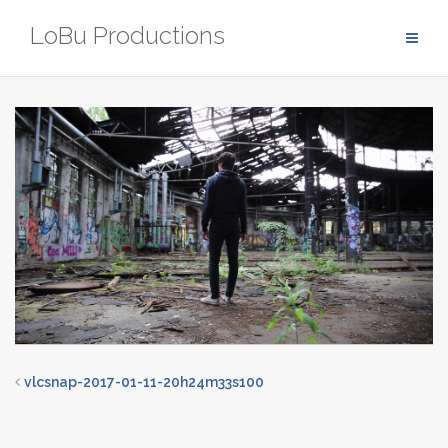
Zum
LoBu Productions
Inhalt
springen
vlcsnap-2017-01-11-20h24m33s100