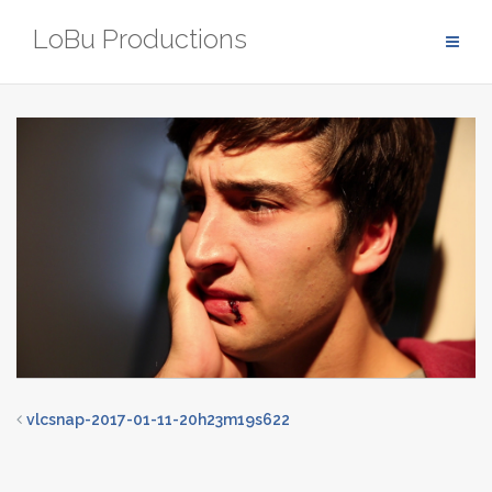
Zum
LoBu Productions
Inhalt
springen
vlcsnap-2017-01-11-20h23m19s622