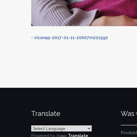
vlcsnap-2017-01-11-20h07m22s592
Translate
Was 
Produkt
Powered by
Translate