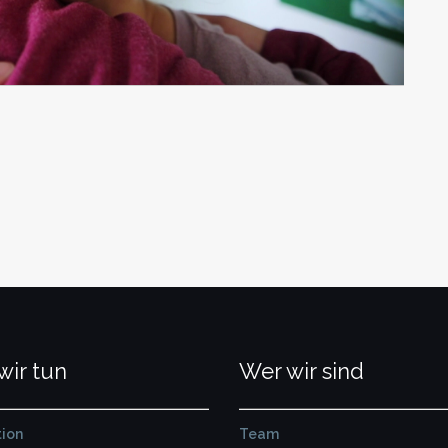
wir tun
Wer wir sind
ion
Team