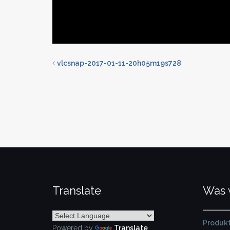
vlcsnap-2017-01-11-20h05m19s728
Translate
Was 
Produkt
Powered by
Translate