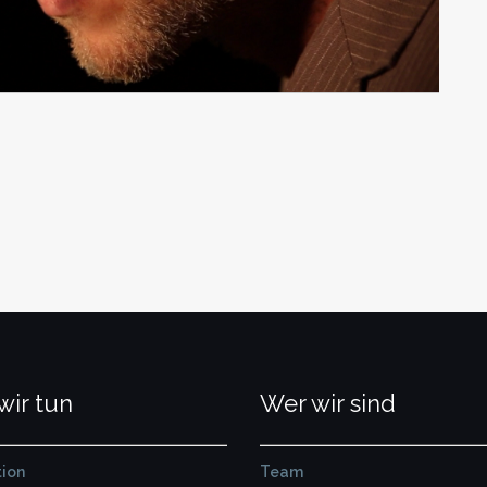
wir tun
Wer wir sind
ion
Team