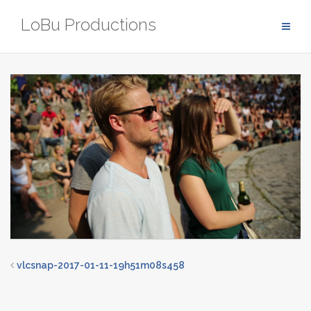
Zum
LoBu Productions
Inhalt
springen
vlcsnap-2017-01-11-19h51m08s458