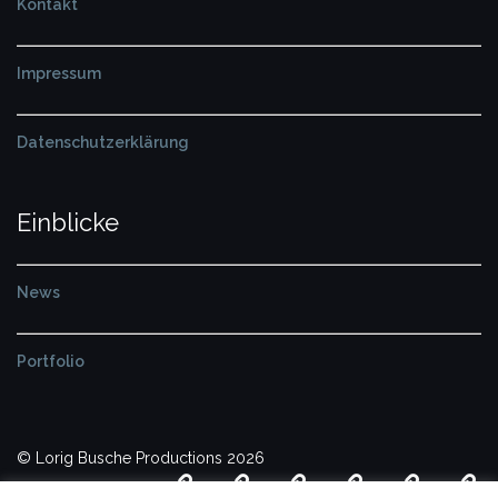
Kontakt
Impressum
Datenschutzerklärung
Einblicke
News
Portfolio
© Lorig Busche Productions 2026
Kreativprojekte
Portfolio
Produktion
News
Das
Ko