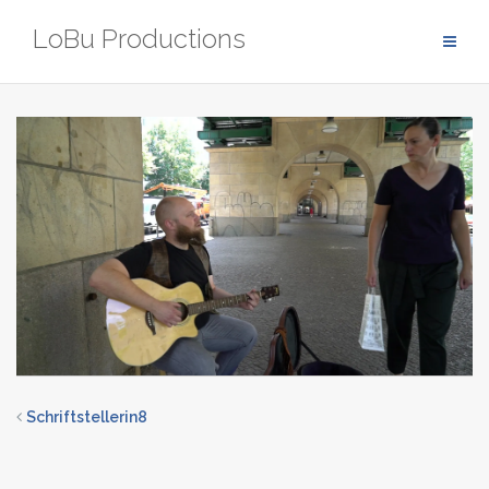
Zum
LoBu Productions
Inhalt
springen
Schriftstellerin8