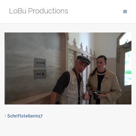
Zum
LoBu Productions
Inhalt
springen
Schriftstellerin17