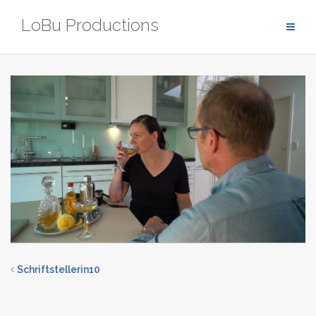
Zum
LoBu Productions
Inhalt
springen
Schriftstellerin10