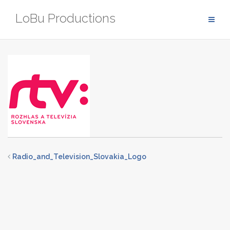
Zum
LoBu Productions
Inhalt
springen
Radio_and_Television_Slovakia_Logo