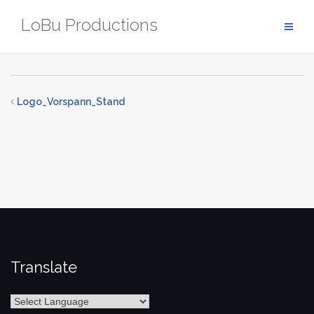
Zum
LoBu Productions
Inhalt
springen
Logo_Vorspann_Stand
Translate