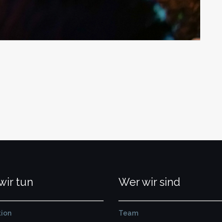
wir tun
Wer wir sind
ion
Team