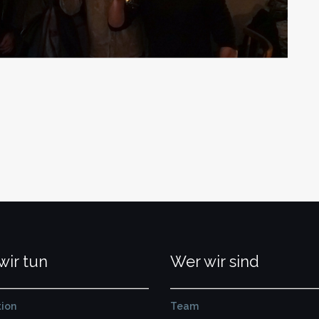
wir tun
Wer wir sind
ion
Team