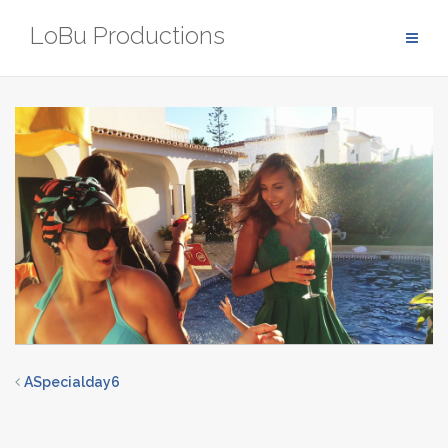
Zum
LoBu Productions
Inhalt
springen
ASpecialday6